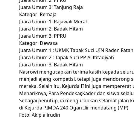
Juara Umum 2: PPRU
Juara Umum 3: Tanjung Raja
Kategori Remaja
Juara Umum 1: Rajawali Merah
Juara Umum 2: Badak Hitam
Juara Umum 3: PPRU
Kategori Dewasa
Juara Umum 1 : UKMK Tapak Suci UIN Raden Fata
Juara Umum 2 : Tapak Suci PP Al Itifaqiyah
Juara Umum 3: Badak Hitam
Nasrowi mengucapkan terima kasih kepada seluruh k
menjadi ajang kompetisi, tetapi juga mendorong 
mereka. Selain itu, Kejurda II ini juga mempere
Menariknya, Para Pendekar,Kader dan siswa selalu
Sebagai penutup, ia mengucapkan selamat jalan 
di Kejurda PIMDA 240 Ogan Ilir mendatang (MP)
Foto: Akip alirudin