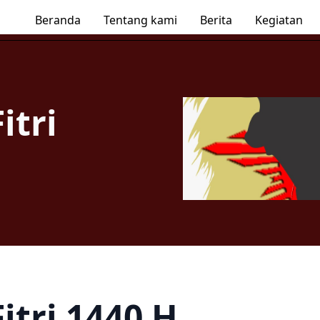
Beranda
Tentang kami
Berita
Kegiatan
itri
Fitri 1440 H