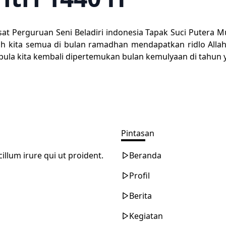
Pusat Perguruan Seni Beladiri indonesia Tapak Suci Put
ah kita semua di bulan ramadhan mendapatkan ridlo All
ula kita kembali dipertemukan bulan kemulyaan di tahun 
Pintasan
illum irure qui ut proident.
Beranda
Profil
Berita
Kegiatan